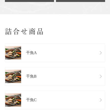
詰合せ商品
干魚A
干魚B
干魚C