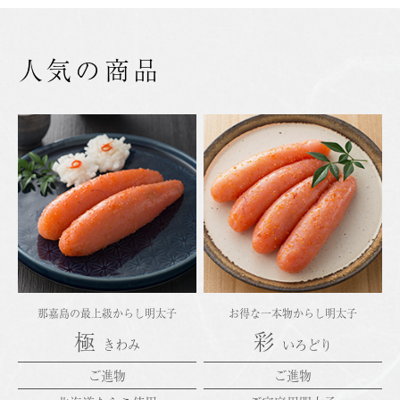
人気の商品
那嘉島の最上級からし明太子
お得な一本物からし明太子
極
彩
きわみ
いろどり
ご進物
ご進物