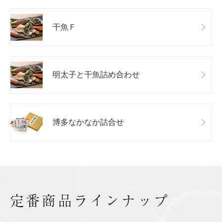
干魚Ｆ
明太子と干魚詰め合わせ
博多なかなか詰合せ
定番商品ラインナップ